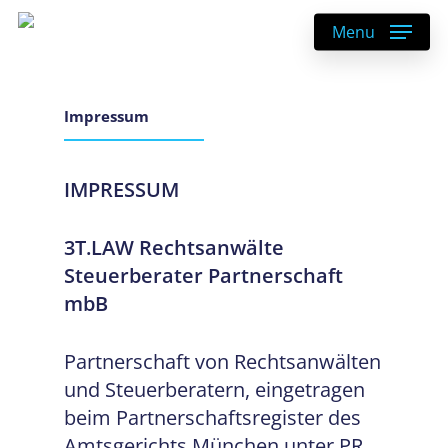
Skip
Menu
to
main
content
Impressum
IMPRESSUM
3T.LAW Rechtsanwälte
Steuerberater Partnerschaft
mbB
Partnerschaft von Rechtsanwälten
und Steuerberatern, eingetragen
beim Partnerschaftsregister des
Amtsgerichts München unter PR