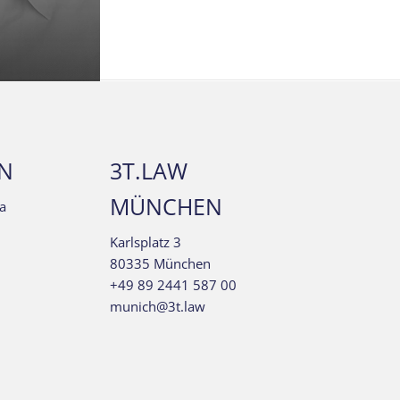
LN
3T.LAW
MÜNCHEN
a
Karlsplatz 3
80335 München
+49 89 2441 587 00
munich@3t.law