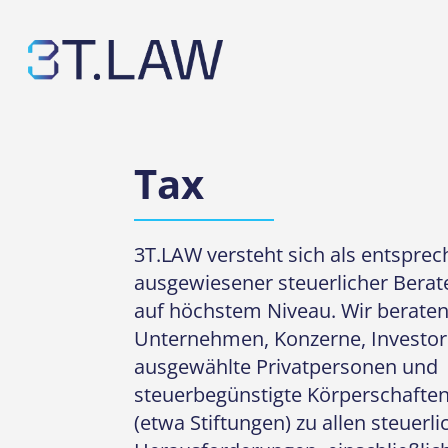
Skip
to
main
content
Tax
3T.LAW versteht sich als entspre
ausgewiesener steuerlicher Berat
auf höchstem Niveau. Wir berate
Unternehmen, Konzerne, Investor
ausgewählte Privatpersonen und
steuerbegünstigte Körperschafte
(etwa Stiftungen) zu allen steuerl