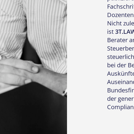
Fachschri
Dozenten 
Nicht zul
ist
3T.LA
Berater a
Steuerber
steuerlic
bei der B
Auskünfte
Auseinan
Bundesfin
der gener
Complian