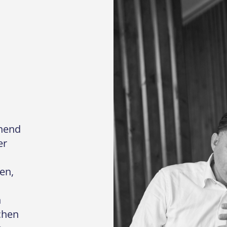
chend
er
n
en,
n
ichen