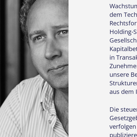
Wachstum
dem Tech
Rechtsfo
Holding-
Gesellscha
Kapitalbe
in Transa
Zunehmen
unsere Be
Strukture
aus dem I
Die steue
Gesetzge
verfolgen
publizier