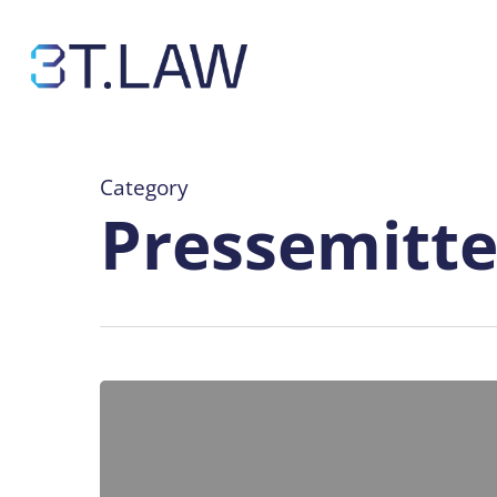
Skip
to
main
content
Category
Pressemitte